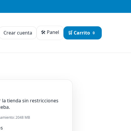
🛠️ Panel
Crear cuenta
🛒 Carrito
0
la tienda sin restricciones
ueba.
enamiento: 2048 MB
os