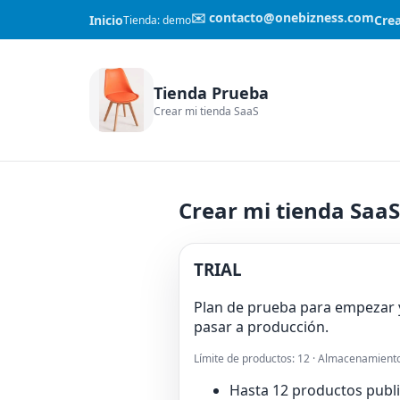
✉️ contacto@onebizness.com
Inicio
Crea
Tienda: demo
Tienda Prueba
Crear mi tienda SaaS
Crear mi tienda SaaS
TRIAL
Plan de prueba para empezar y 
pasar a producción.
Límite de productos: 12 · Almacenamiento
Hasta 12 productos publ